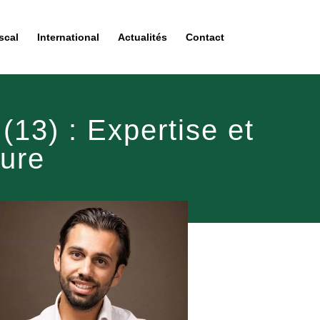
scal
International
Actualités
Contact
(13) : Expertise et
ure